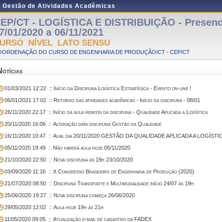
e Gestão de Atividades Acadêmicas
EP/CT - LOGÍSTICA E DISTRIBUIÇÃO - Presenci
7/01/2020 a 06/11/2021
URSO NÍVEL LATO SENSU
OORDENAÇÃO DO CURSO DE ENGENHARIA DE PRODUÇÃO/CT - CEP/CT
Notícias
01/03/2021 12:22
:: Início da Disciplina Logística Estratégica - Evento on-line !
06/01/2021 17:02
:: Retorno das atividades acadêmicas - Início da disciplina - 08/01
26/11/2020 22:17
:: Início da aula remota da disciplina - Qualidade Aplicada a Logística
20/11/2020 16:06
:: Alteração data disciplina Gestão da Qualidade
16/11/2020 10:47
:: Aual dia 20/11/2020 GESTÃO DA QUALIDADE APLICADA A LOGÍSTI
05/11/2020 19:49
:: Não haverá aula hoje 05/11/2020
21/10/2020 22:50
:: Nova disciplina as 19h 23/10/2020
03/09/2020 11:16
:: X Congresso Brasileiro de Engenharia de Produção (2020)
21/07/2020 08:50
:: Disciplina Transporte e Multimodalidade início 24/07 às 19h
25/06/2020 19:27
:: Nova disciplina começa 26/06/2020
29/05/2020 12:02
:: Aula hoje 19h às 21h
11/05/2020 09:05
:: Atualização e-mail de cadastro da FADEX