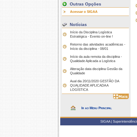
Outras Opções
Acessar o SIGAA
Notícias
Início da Disciplina Logística
Estratégica - Evento on-line !
Retorno das atividades acadêmicas -
Início da disciplina - 08/01
Início da aula remota da disciplina -
Qualidade Aplicada a Logística
Alteração data disciplina Gestão da
Qualidade
Aual dia 20/11/2020 GESTÃO DA
QUALIDADE APLICADA A
LOGÍSTICA
Ir ao Menu Principal
SIGAA | Superintendência