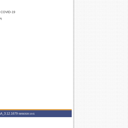
ao COVID-19
PI
A_3.12.1679
08/08/2026 14:41