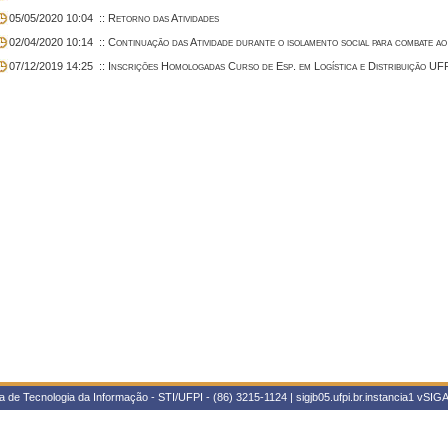
05/05/2020 10:04
:: Retorno das Atividades
02/04/2020 10:14
:: Continuação das Atividade durante o isolamento social para combate 
07/12/2019 14:25
:: Inscrições Homologadas Curso de Esp. em Logística e Distribuição UF
 de Tecnologia da Informação - STI/UFPI - (86) 3215-1124 | sigjb05.ufpi.br.instancia1
vSIGA