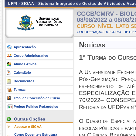
UFPI ›
SIGAA - Sistema Integrado de Gestão de Atividades Ac
CGCB/CMRV - BIOLO
08/08/2022 a 08/08/2
CURSO NÍVEL LATO S
COORDENAÇÃO DO CURSO DE CIÊN
Notícias
Apresentação
1ª Turma do Curs
Corpo Administrativo
Alunos Ativos
A Universidade Federa
Calendário
Pós-Graduação, Pesqu
Documentos
preenchimento de 
Turmas
ESPECIALIZAÇÃO EM 
Trab. de Conclusão de Curso
70/2022– CONSEPE/UF
Reitoria da UFDPar nº
Projeto Político Pedagógico
Outras Opções
O Curso de Especializ
Acessar o SIGAA
escolas públicas e part
em Ciências Biológicas
Corpo Docente e Estrutura