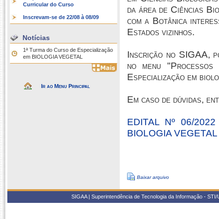
Curricular do Curso
da área de Ciências Bi
Inscrevam-se de 22/08 à 08/09
com a Botânica interes
Estados vizinhos.
Notícias
1ª Turma do Curso de Especialização
Inscrição no SIGAA, po
em BIOLOGIA VEGETAL
no menu "Processos S
Especialização em biolo
Ir ao Menu Principal
Em caso de dúvidas, en
EDITAL Nº 06/20
BIOLOGIA VEGETAL
Baixar arquivo
SIGAA | Superintendência de Tecnologia da Informação - STI/UF