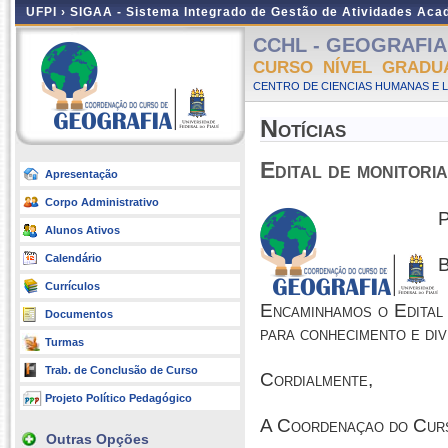
UFPI ›
SIGAA - Sistema Integrado de Gestão de Atividades Ac
CCHL - GEOGRAFIA -
CURSO NÍVEL GRADU
CENTRO DE CIENCIAS HUMANAS E L
Notícias
Edital de monitor
Apresentação
Corpo Administrativo
P
Alunos Ativos
Calendário
B
Currículos
Encaminhamos o Edital
Documentos
para conhecimento e di
Turmas
Trab. de Conclusão de Curso
Cordialmente,
Projeto Político Pedagógico
A Coordenaçao do Cur
Outras Opções