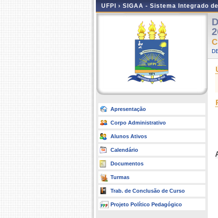
UFPI ›
SIGAA - Sistema Integrado d
D
2
C
DE
Apresentação
Corpo Administrativo
Alunos Ativos
Calendário
Documentos
Turmas
Trab. de Conclusão de Curso
Projeto Político Pedagógico