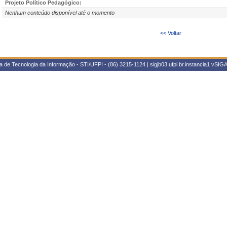
Projeto Político Pedagógico:
Nenhum conteúdo disponível até o momento
<< Voltar
 de Tecnologia da Informação - STI/UFPI - (86) 3215-1124 | sigjb03.ufpi.br.instancia1
vSIGA