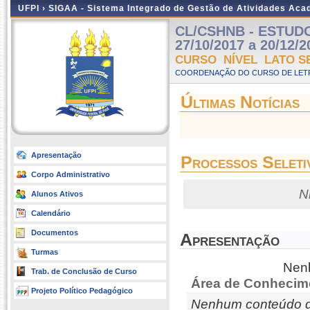
UFPI ›
SIGAA - Sistema Integrado de Gestão de Atividades Ac
CL/CSHNB - ESTUDOS
27/10/2017 a 20/12/2
CURSO NÍVEL LATO S
COORDENAÇÃO DO CURSO DE LETR
Últimas Notícias
Apresentação
Processos Seleti
Corpo Administrativo
N
Alunos Ativos
Calendário
Documentos
Apresentação
Turmas
Nenh
Trab. de Conclusão de Curso
Área de Conhecim
Projeto Político Pedagógico
Nenhum conteúdo d