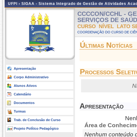
UFPI ›
SIGAA - Sistema Integrado de Gestão de Atividades Ac
CCCCON/CCHL - GE
SERVIÇOS DE SAÚDE -
CURSO NÍVEL LATO S
COORDENAÇÃO DO CURSO DE CIÊN
Últimas Notícias
Apresentação
Processos Seleti
Corpo Administrativo
N
Alunos Ativos
Calendário
Documentos
Apresentação
Turmas
Nenh
Trab. de Conclusão de Curso
Área de Conhecim
Projeto Político Pedagógico
Nenhum conteúdo d