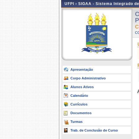
UFPI ›
SIGAA - Sistema Integrado d
C
P
C
CO
Apresentação
Corpo Administrativo
Alunos Ativos
Calendário
Currículos
Documentos
Turmas
Trab. de Conclusão de Curso