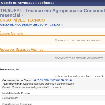
e Gestão de Atividades Acadêmicas
TBJ/UFPI - Técnico em Agropecuária Concomit
resencial -
URSO NÍVEL TÉCNICO
LEGIO TECNICO DE BOM JESUS/UFPI - CTBJ/UFPI
Últimas Notícias
Nenhum conteúdo disponível até o momento
Processos Seletivos Abertos
Nenhum conteúdo disponível até o momento
Apresentação
Nenhum conteúdo disponível até o momento
Coordenação do Curso :
KLEVERTON RIBEIRO DA SILVA
Telefone/Ramal:
Nenhum conteúdo disponível até o momento
E-mail:
Nenhum conteúdo disponível até o momento
Modalidade de Ensino:
Concomitante
Qualificações Técnicas: