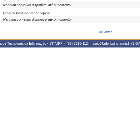
Nenhum conteúdo disponível até o momento
Projeto Político Pedagógico:
Nenhum conteúdo disponível até o momento
<< Voltar
 de Tecnologia da Informação - STI/UFPI - (86) 3215-1124 | sigjb04.ufpi.br.instancia1
vSIGA