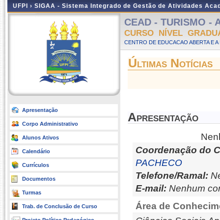
UFPI ›
SIGAA - Sistema Integrado de Gestão de Atividades Ac
CEAD - TURISMO - A 
CURSO NÍVEL GRADU
CENTRO DE EDUCACAO ABERTA E A 
Últimas Notícias
Apresentação
Apresentação
Corpo Administrativo
Nenh
Alunos Ativos
Coordenação do C
Calendário
PACHECO
Currículos
Telefone/Ramal:
Ne
Documentos
E-mail:
Nenhum con
Turmas
Área de Conhecim
Trab. de Conclusão de Curso