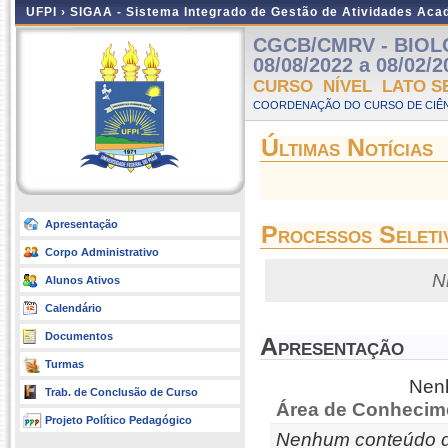
UFPI ›
SIGAA - Sistema Integrado de Gestão de Atividades Ac
CGCB/CMRV - BIOLO
08/08/2022 a 08/02/2
CURSO NÍVEL LATO S
COORDENAÇÃO DO CURSO DE CIÊN
Últimas Notícias
Apresentação
Processos Seleti
Corpo Administrativo
N
Alunos Ativos
Calendário
Documentos
Apresentação
Turmas
Nenh
Trab. de Conclusão de Curso
Área de Conhecim
Projeto Político Pedagógico
Nenhum conteúdo d