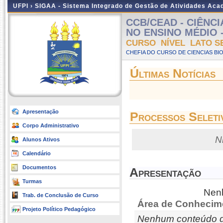
UFPI ›
SIGAA - Sistema Integrado de Gestão de Atividades Ac
CCB/CEAD - CIÊNC
NO ENSINO MÉDIO - A
CURSO NÍVEL LATO S
CHEFIA DO CURSO DE CIENCIAS BI
Últimas Notícias
Apresentação
Processos Seleti
Corpo Administrativo
N
Alunos Ativos
Calendário
Documentos
Apresentação
Turmas
Nenh
Trab. de Conclusão de Curso
Área de Conhecim
Projeto Político Pedagógico
Nenhum conteúdo d