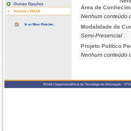
Nenh
Outras Opções
Área de Conhecim
Acessar o SIGAA
Nenhum conteúdo d
Ir ao Menu Principal
Modalidade de Cur
Semi-Presencial
Projeto Político P
Nenhum conteúdo d
SIGAA | Superintendência de Tecnologia da Informação - STI/UF