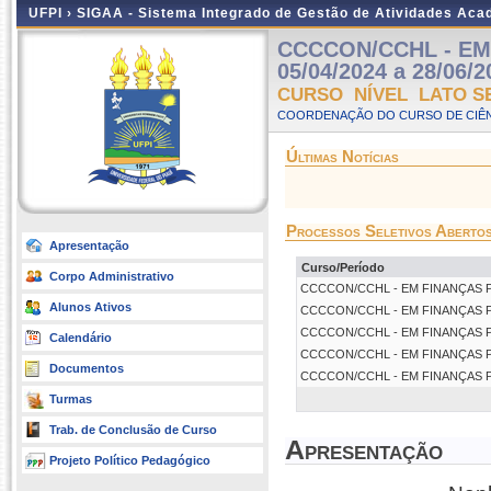
UFPI ›
SIGAA - Sistema Integrado de Gestão de Atividades Ac
CCCCON/CCHL - EM 
05/04/2024 a 28/06/2
CURSO NÍVEL LATO S
COORDENAÇÃO DO CURSO DE CIÊN
Últimas Notícias
Processos Seletivos Aberto
Apresentação
Curso/Período
Corpo Administrativo
CCCCON/CCHL - EM FINANÇAS PÚBLI
Alunos Ativos
CCCCON/CCHL - EM FINANÇAS PÚBLI
CCCCON/CCHL - EM FINANÇAS PÚBLI
Calendário
CCCCON/CCHL - EM FINANÇAS PÚBLI
Documentos
CCCCON/CCHL - EM FINANÇAS PÚBLI
Turmas
Trab. de Conclusão de Curso
Apresentação
Projeto Político Pedagógico