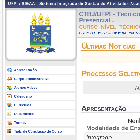
UFPI ›
SIGAA - Sistema Integrado de Gestão de Atividades Ac
CTBJ/UFPI - Técnico
Presencial -
CURSO NÍVEL TÉCNIC
COLEGIO TECNICO DE BOM JESUS/UF
Últimas Notícias
Apresentação
Processos Seleti
Corpo Administrativo
N
Alunos Ativos
Calendário
Currículos
Apresentação
Documentos
Nenh
Turmas
Modalidade de Ens
Trab. de Conclusão de Curso
Integrado