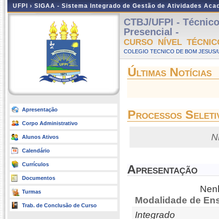
UFPI ›
SIGAA - Sistema Integrado de Gestão de Atividades Ac
CTBJ/UFPI - Técnico
Presencial -
CURSO NÍVEL TÉCNIC
COLEGIO TECNICO DE BOM JESUS/UF
Últimas Notícias
Apresentação
Processos Seleti
Corpo Administrativo
N
Alunos Ativos
Calendário
Currículos
Apresentação
Documentos
Nenh
Turmas
Modalidade de Ens
Trab. de Conclusão de Curso
Integrado