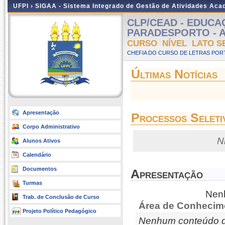
UFPI ›
SIGAA - Sistema Integrado de Gestão de Atividades Ac
CLP/CEAD - EDUCAÇ
PARADESPORTO - A Di
CURSO NÍVEL LATO S
CHEFIA DO CURSO DE LETRAS POR
Últimas Notícias
Apresentação
Processos Seleti
Corpo Administrativo
N
Alunos Ativos
Calendário
Documentos
Apresentação
Turmas
Nenh
Trab. de Conclusão de Curso
Área de Conhecim
Projeto Político Pedagógico
Nenhum conteúdo d