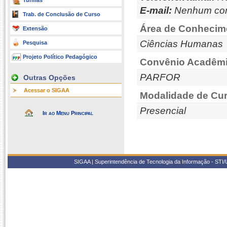
Turmas
E-mail:
Nenhum con
Trab. de Conclusão de Curso
Área de Conhecim
Extensão
Ciências Humanas
Pesquisa
Projeto Político Pedagógico
Convênio Acadêmi
PARFOR
Outras Opções
Acessar o SIGAA
Modalidade de Cur
Presencial
Ir ao Menu Principal
SIGAA | Superintendência de Tecnologia da Informação - STI/UF