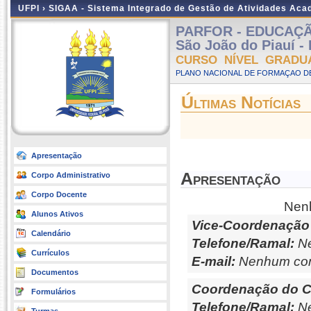
UFPI ›
SIGAA - Sistema Integrado de Gestão de Atividades Ac
PARFOR - EDUCAÇÃ
São João do Piauí -
CURSO NÍVEL GRADU
PLANO NACIONAL DE FORMAÇAO DE
Últimas Notícias
Apresentação
Apresentação
Corpo Administrativo
Corpo Docente
Nenh
Alunos Ativos
Vice-Coordenação
Calendário
Telefone/Ramal:
Ne
Currículos
E-mail:
Nenhum con
Documentos
Coordenação do C
Formulários
Telefone/Ramal:
Ne