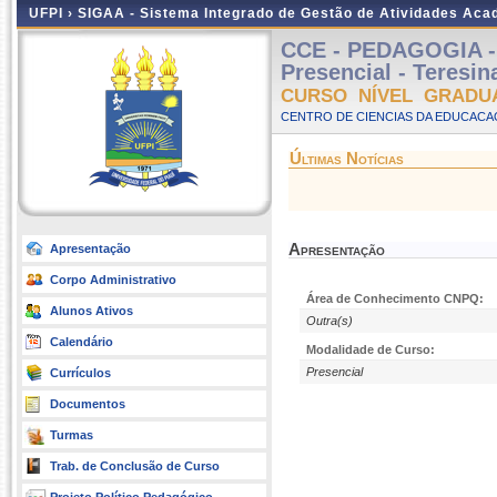
UFPI ›
SIGAA - Sistema Integrado de Gestão de Atividades Ac
CCE - PEDAGOGIA 
Presencial - Teresin
CURSO NÍVEL GRADU
CENTRO DE CIENCIAS DA EDUCACAO
Últimas Notícias
Apresentação
Apresentação
Corpo Administrativo
Área de Conhecimento CNPQ:
Alunos Ativos
Outra(s)
Calendário
Modalidade de Curso:
Presencial
Currículos
Documentos
Turmas
Trab. de Conclusão de Curso