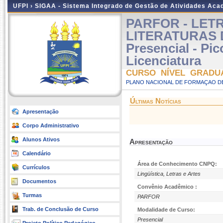
UFPI ›
SIGAA - Sistema Integrado de Gestão de Atividades Ac
PARFOR - LET
LITERATURAS 
Presencial - Pi
Licenciatura
CURSO NÍVEL GRADU
PLANO NACIONAL DE FORMAÇAO DE
Últimas Notícias
Apresentação
Corpo Administrativo
Alunos Ativos
Apresentação
Calendário
Área de Conhecimento CNPQ:
Currículos
Lingüística, Letras e Artes
Documentos
Convênio Acadêmico :
Turmas
PARFOR
Trab. de Conclusão de Curso
Modalidade de Curso:
Presencial