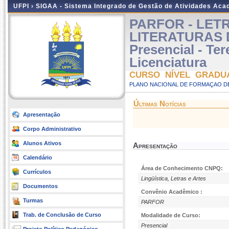
UFPI ›
SIGAA - Sistema Integrado de Gestão de Atividades Ac
PARFOR - LETR
LITERATURAS 
Presencial - Te
Licenciatura
CURSO NÍVEL GRADU
PLANO NACIONAL DE FORMAÇAO DE
Últimas Notícias
Apresentação
Corpo Administrativo
Alunos Ativos
Apresentação
Calendário
Área de Conhecimento CNPQ:
Currículos
Lingüística, Letras e Artes
Documentos
Convênio Acadêmico :
Turmas
PARFOR
Trab. de Conclusão de Curso
Modalidade de Curso:
Presencial