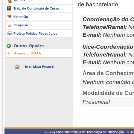
Turmas
de bacharelado.
Trab. de Conclusão de Curso
Extensão
Coordenação do C
Pesquisa
Telefone/Ramal:
Ne
Projeto Político Pedagógico
E-mail:
Nenhum con
Outras Opções
Vice-Coordenação
Acessar o SIGAA
Telefone/Ramal:
Ne
E-mail:
Nenhum con
Ir ao Menu Principal
Área de Conhecim
Nenhum conteúdo d
Modalidade de Cur
Presencial
SIGAA | Superintendência de Tecnologia da Informação - STI/UF