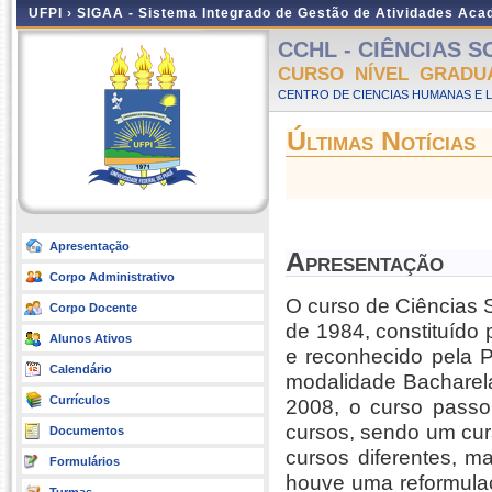
UFPI ›
SIGAA - Sistema Integrado de Gestão de Atividades Ac
CCHL - CIÊNCIAS SOC
CURSO NÍVEL GRADU
CENTRO DE CIENCIAS HUMANAS E L
Últimas Notícias
Apresentação
Apresentação
Corpo Administrativo
O curso de Ciências S
Corpo Docente
de 1984, constituído 
Alunos Ativos
e reconhecido pela P
Calendário
modalidade Bacharela
Currículos
2008, o curso passo
cursos, sendo um cur
Documentos
cursos diferentes, m
Formulários
houve uma reformulaç