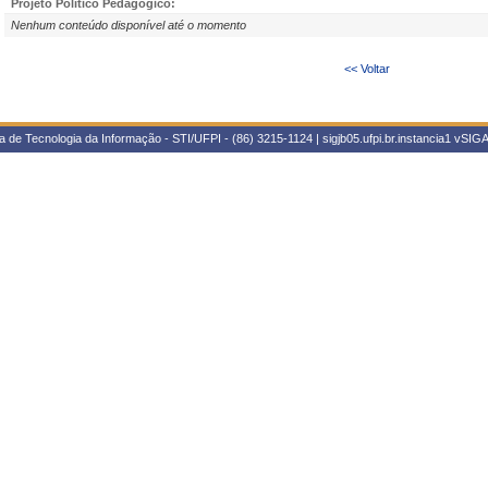
Projeto Político Pedagógico:
Nenhum conteúdo disponível até o momento
<< Voltar
 de Tecnologia da Informação - STI/UFPI - (86) 3215-1124 | sigjb05.ufpi.br.instancia1
vSIGA