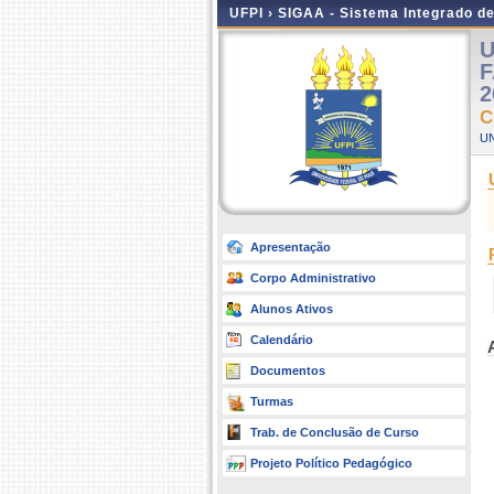
UFPI ›
SIGAA - Sistema Integrado d
U
F
2
C
UN
Apresentação
Corpo Administrativo
Alunos Ativos
Calendário
Documentos
Turmas
Trab. de Conclusão de Curso
Projeto Político Pedagógico