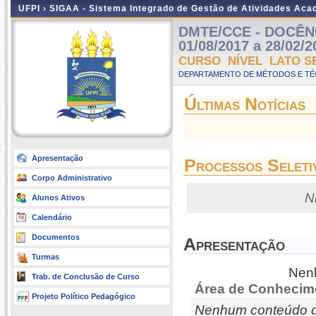
UFPI ›
SIGAA - Sistema Integrado de Gestão de Atividades Ac
DMTE/CCE - DOCÊNC
01/08/2017 a 28/02/2
CURSO NÍVEL LATO S
DEPARTAMENTO DE MÉTODOS E TÉC
Últimas Notícias
Apresentação
Processos Seleti
Corpo Administrativo
N
Alunos Ativos
Calendário
Documentos
Apresentação
Turmas
Nenh
Trab. de Conclusão de Curso
Área de Conhecim
Projeto Político Pedagógico
Nenhum conteúdo d