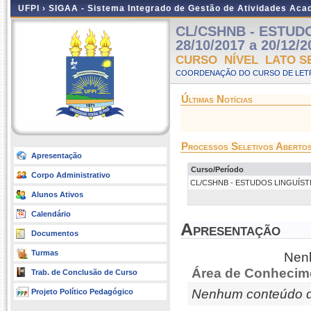
UFPI ›
SIGAA - Sistema Integrado de Gestão de Atividades Ac
CL/CSHNB - ESTUDOS
28/10/2017 a 20/12/2
CURSO NÍVEL LATO S
COORDENAÇÃO DO CURSO DE LETR
Últimas Notícias
Processos Seletivos Aberto
Apresentação
Curso/Período
Corpo Administrativo
CL/CSHNB - ESTUDOS LINGUÍSTICOS 
Alunos Ativos
Calendário
Apresentação
Documentos
Turmas
Nenh
Área de Conhecim
Trab. de Conclusão de Curso
Nenhum conteúdo d
Projeto Político Pedagógico