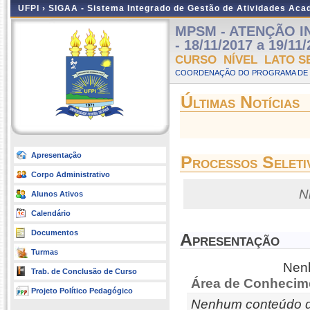
UFPI ›
SIGAA - Sistema Integrado de Gestão de Atividades Ac
MPSM - ATENÇÃO IN
- 18/11/2017 a 19/11
CURSO NÍVEL LATO S
COORDENAÇÃO DO PROGRAMA DE P
Últimas Notícias
Apresentação
Processos Seleti
Corpo Administrativo
N
Alunos Ativos
Calendário
Documentos
Apresentação
Turmas
Nenh
Trab. de Conclusão de Curso
Área de Conhecim
Projeto Político Pedagógico
Nenhum conteúdo d