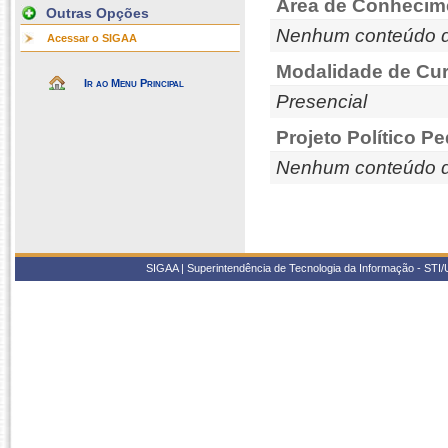
Área de Conhecim
Outras Opções
Nenhum conteúdo d
Acessar o SIGAA
Modalidade de Cur
Ir ao Menu Principal
Presencial
Projeto Político P
Nenhum conteúdo d
SIGAA | Superintendência de Tecnologia da Informação - STI/UF