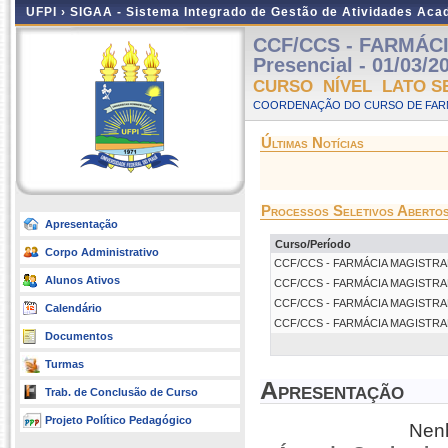
UFPI ›
SIGAA - Sistema Integrado de Gestão de Atividades Ac
CCF/CCS - FARMÁC
Presencial - 01/03/2
CURSO NÍVEL LATO S
COORDENAÇÃO DO CURSO DE FARM
Últimas Notícias
Processos Seletivos Aberto
Apresentação
Curso/Período
Corpo Administrativo
CCF/CCS - FARMÁCIA MAGISTRAL E 
Alunos Ativos
CCF/CCS - FARMÁCIA MAGISTRAL E 
CCF/CCS - FARMÁCIA MAGISTRAL E 
Calendário
CCF/CCS - FARMÁCIA MAGISTRAL E 
Documentos
Turmas
Apresentação
Trab. de Conclusão de Curso
Projeto Político Pedagógico
Nenh