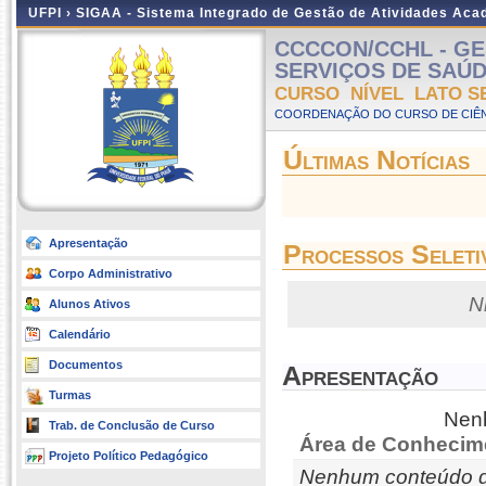
UFPI ›
SIGAA - Sistema Integrado de Gestão de Atividades Ac
CCCCON/CCHL - GE
SERVIÇOS DE SAÚDE -
CURSO NÍVEL LATO S
COORDENAÇÃO DO CURSO DE CIÊN
Últimas Notícias
Apresentação
Processos Seleti
Corpo Administrativo
N
Alunos Ativos
Calendário
Documentos
Apresentação
Turmas
Nenh
Trab. de Conclusão de Curso
Área de Conhecim
Projeto Político Pedagógico
Nenhum conteúdo d