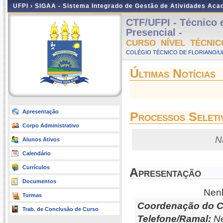
UFPI ›
SIGAA - Sistema Integrado de Gestão de Atividades Ac
CTF/UFPI - Técnico 
Presencial -
CURSO NÍVEL TÉCNIC
COLÉGIO TÉCNICO DE FLORIANO/UFP
Últimas Notícias
Apresentação
Processos Seleti
Corpo Administrativo
N
Alunos Ativos
Calendário
Currículos
Apresentação
Documentos
Nenh
Turmas
Coordenação do C
Trab. de Conclusão de Curso
Telefone/Ramal:
Ne