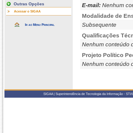
Outras Opções
E-mail:
Nenhum con
Acessar o SIGAA
Modalidade de Ens
Subsequente
Ir ao Menu Principal
Qualificações Téc
Nenhum conteúdo d
Projeto Político P
Nenhum conteúdo d
SIGAA | Superintendência de Tecnologia da Informação - STI/UF