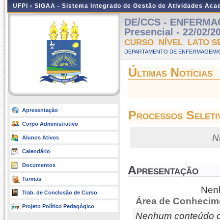
UFPI ›
SIGAA - Sistema Integrado de Gestão de Atividades Ac
DE/CCS - ENFERMA
Presencial - 22/02/2
CURSO NÍVEL LATO S
DEPARTAMENTO DE ENFERMAGEM/C
Últimas Notícias
Apresentação
Processos Seleti
Corpo Administrativo
N
Alunos Ativos
Calendário
Documentos
Apresentação
Turmas
Nenh
Trab. de Conclusão de Curso
Área de Conhecim
Projeto Político Pedagógico
Nenhum conteúdo d