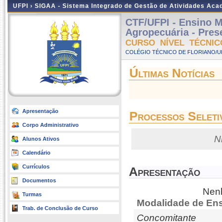
UFPI ›
SIGAA - Sistema Integrado de Gestão de Atividades Ac
CTF/UFPI - Ensino 
Agropecuária - Prese
CURSO NÍVEL TÉCNIC
COLÉGIO TÉCNICO DE FLORIANO/UFP
Últimas Notícias
Apresentação
Processos Seleti
Corpo Administrativo
N
Alunos Ativos
Calendário
Currículos
Apresentação
Documentos
Nenh
Turmas
Modalidade de Ens
Trab. de Conclusão de Curso
Concomitante