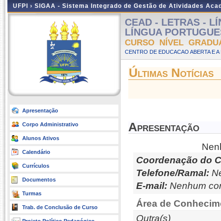
UFPI ›
SIGAA - Sistema Integrado de Gestão de Atividades Ac
CEAD - LETRAS - 
LÍNGUA PORTUGUESA 
CURSO NÍVEL GRADU
CENTRO DE EDUCACAO ABERTA E A 
Últimas Notícias
Apresentação
Apresentação
Corpo Administrativo
Alunos Ativos
Nenh
Calendário
Coordenação do C
Currículos
Telefone/Ramal:
Ne
Documentos
E-mail:
Nenhum con
Turmas
Área de Conhecim
Trab. de Conclusão de Curso
Outra(s)