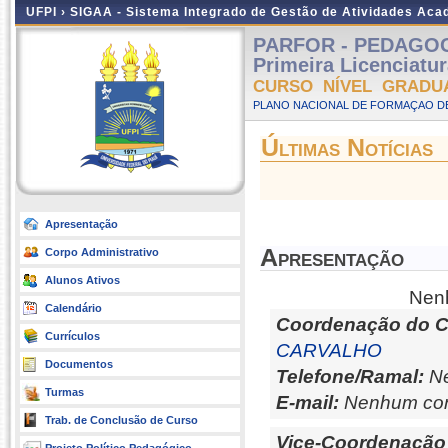
UFPI ›
SIGAA - Sistema Integrado de Gestão de Atividades Ac
PARFOR - PEDAGOGIA
Primeira Licenciatu
CURSO NÍVEL GRADU
PLANO NACIONAL DE FORMAÇAO DE
Últimas Notícias
Apresentação
Apresentação
Corpo Administrativo
Alunos Ativos
Nenh
Calendário
Coordenação do C
Currículos
CARVALHO
Documentos
Telefone/Ramal:
Ne
Turmas
E-mail:
Nenhum con
Trab. de Conclusão de Curso
Vice-Coordenação