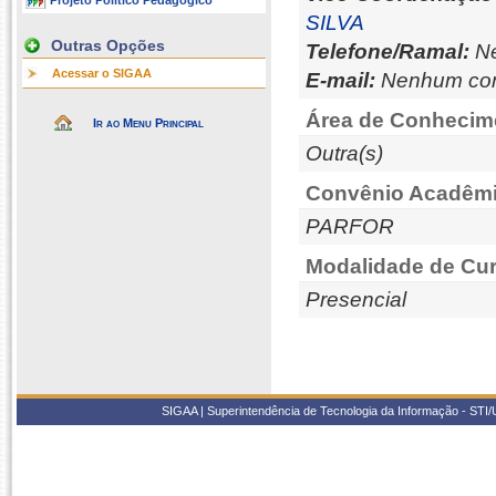
Projeto Político Pedagógico
SILVA
Outras Opções
Telefone/Ramal:
Ne
Acessar o SIGAA
E-mail:
Nenhum con
Área de Conhecim
Ir ao Menu Principal
Outra(s)
Convênio Acadêmi
PARFOR
Modalidade de Cur
Presencial
SIGAA | Superintendência de Tecnologia da Informação - STI/UF