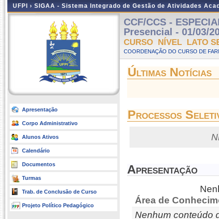
UFPI ›
SIGAA - Sistema Integrado de Gestão de Atividades Ac
CCF/CCS - ESPECIA
Presencial - 01/03/2
CURSO NÍVEL LATO S
COORDENAÇÃO DO CURSO DE FARM
Últimas Notícias
Apresentação
Processos Seleti
Corpo Administrativo
N
Alunos Ativos
Calendário
Documentos
Apresentação
Turmas
Nenh
Trab. de Conclusão de Curso
Área de Conhecim
Projeto Político Pedagógico
Nenhum conteúdo d