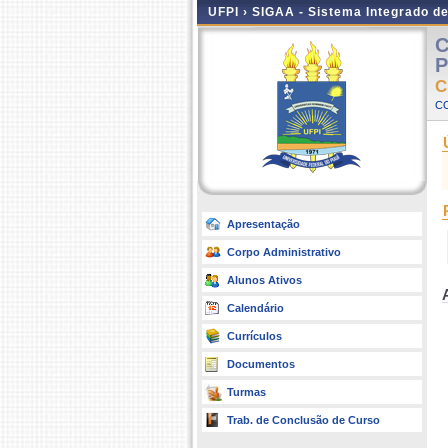
UFPI ›
SIGAA - Sistema Integrado d
C
P
C
CO
Apresentação
Corpo Administrativo
Alunos Ativos
Calendário
Currículos
Documentos
Turmas
Trab. de Conclusão de Curso