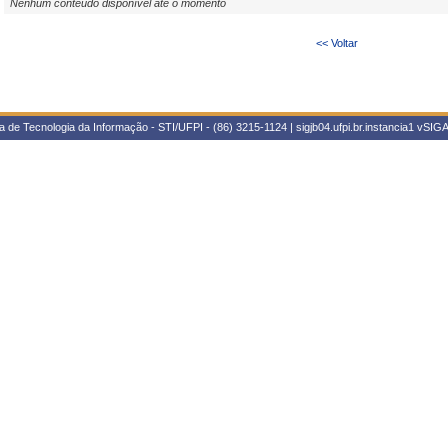
Nenhum conteúdo disponível até o momento
<< Voltar
 de Tecnologia da Informação - STI/UFPI - (86) 3215-1124 | sigjb04.ufpi.br.instancia1
vSIGA