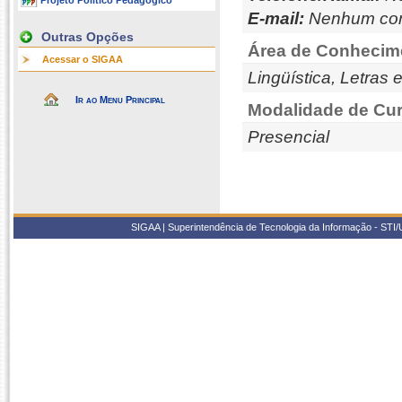
Projeto Político Pedagógico
E-mail:
Nenhum con
Outras Opções
Área de Conhecim
Acessar o SIGAA
Lingüística, Letras 
Ir ao Menu Principal
Modalidade de Cur
Presencial
SIGAA | Superintendência de Tecnologia da Informação - STI/UF