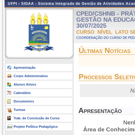
UFPI ›
SIGAA - Sistema Integrado de Gestão de Atividades Ac
CPED/CSHNB - PRÁ
GESTÃO NA EDUCAÇÃO
30/07/2025
CURSO NÍVEL LATO S
COORDENAÇÃO DO CURSO DE PEDA
Últimas Notícias
Apresentação
Processos Seleti
Corpo Administrativo
Alunos Ativos
N
Calendário
Documentos
Apresentação
Turmas
Trab. de Conclusão de Curso
Nenh
Projeto Político Pedagógico
Área de Conhecim