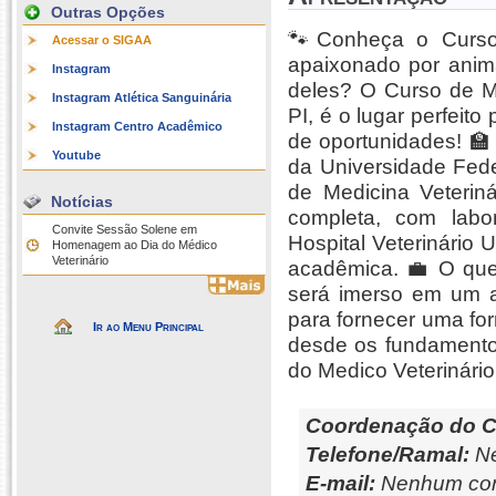
Outras Opções
🐾Conheça o Curso
Acessar o SIGAA
apaixonado por anim
Instagram
deles? O Curso de Me
Instagram Atlética Sanguinária
PI, é o lugar perfeit
Instagram Centro Acadêmico
de oportunidades! 
Youtube
da Universidade Fede
de Medicina Veteriná
Notícias
completa, com labo
Convite Sessão Solene em
Hospital Veterinário 
Homenagem ao Dia do Médico
Veterinário
acadêmica. 💼 O que
será imerso em um a
para fornecer uma fo
Ir ao Menu Principal
desde os fundamento
do Medico Veterinário
Coordenação do C
Telefone/Ramal:
Ne
E-mail:
Nenhum con