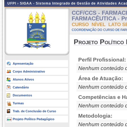
UFPI ›
SIGAA - Sistema Integrado de Gestão de Atividades Ac
CCF/CCS - FARMAC
FARMACÊUTICA - Pres
CURSO NÍVEL LATO S
COORDENAÇÃO DO CURSO DE FARM
Projeto Político
Perfil Profissional:
Apresentação
Nenhum conteúdo d
Corpo Administrativo
Área de Atuação:
Alunos Ativos
Nenhum conteúdo d
Calendário
Documentos
Competências e Ha
Turmas
Nenhum conteúdo d
Trab. de Conclusão de Curso
Metodologia:
Projeto Político Pedagógico
Nenhum conteúdo d