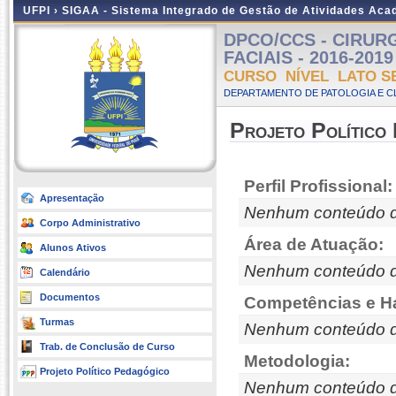
UFPI ›
SIGAA - Sistema Integrado de Gestão de Atividades Ac
DPCO/CCS - CIRUR
FACIAIS - 2016-2019 
CURSO NÍVEL LATO S
DEPARTAMENTO DE PATOLOGIA E C
Projeto Político
Perfil Profissional:
Apresentação
Nenhum conteúdo d
Corpo Administrativo
Área de Atuação:
Alunos Ativos
Nenhum conteúdo d
Calendário
Documentos
Competências e Ha
Turmas
Nenhum conteúdo d
Trab. de Conclusão de Curso
Metodologia:
Projeto Político Pedagógico
Nenhum conteúdo d