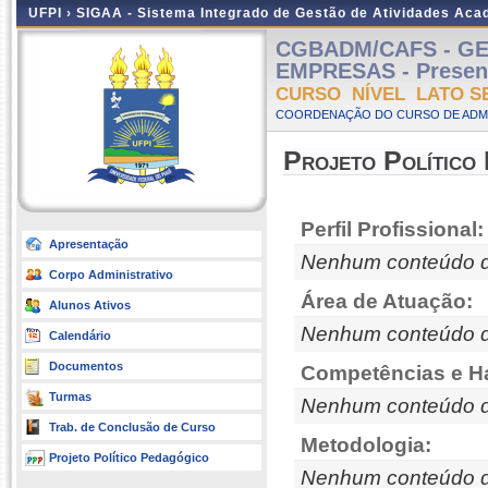
UFPI ›
SIGAA - Sistema Integrado de Gestão de Atividades Ac
CGBADM/CAFS - G
EMPRESAS - Presenci
CURSO NÍVEL LATO S
COORDENAÇÃO DO CURSO DE ADMI
Projeto Político
Perfil Profissional:
Apresentação
Nenhum conteúdo d
Corpo Administrativo
Área de Atuação:
Alunos Ativos
Nenhum conteúdo d
Calendário
Documentos
Competências e Ha
Turmas
Nenhum conteúdo d
Trab. de Conclusão de Curso
Metodologia:
Projeto Político Pedagógico
Nenhum conteúdo d