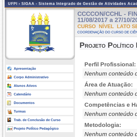
UFPI ›
SIGAA - Sistema Integrado de Gestão de Atividades Ac
CCCCON/CCHL - FIN
11/08/2017 a 27/10/2
CURSO NÍVEL LATO S
COORDENAÇÃO DO CURSO DE CIÊN
Projeto Político
Perfil Profissional:
Apresentação
Nenhum conteúdo d
Corpo Administrativo
Área de Atuação:
Alunos Ativos
Nenhum conteúdo d
Calendário
Documentos
Competências e Ha
Turmas
Nenhum conteúdo d
Trab. de Conclusão de Curso
Metodologia:
Projeto Político Pedagógico
Nenhum conteúdo d