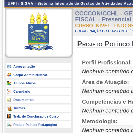
UFPI ›
SIGAA - Sistema Integrado de Gestão de Atividades Ac
CCCCON/CCHL - GE
FISCAL - Presencial 
CURSO NÍVEL LATO S
COORDENAÇÃO DO CURSO DE CIÊN
Projeto Político
Perfil Profissional:
Apresentação
Nenhum conteúdo d
Corpo Administrativo
Área de Atuação:
Alunos Ativos
Nenhum conteúdo d
Calendário
Documentos
Competências e Ha
Turmas
Nenhum conteúdo d
Trab. de Conclusão de Curso
Metodologia:
Projeto Político Pedagógico
Nenhum conteúdo d