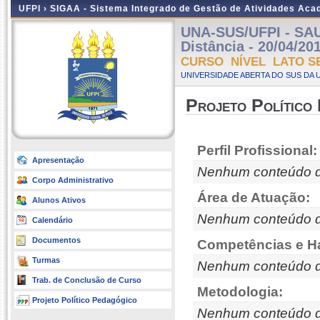
UFPI ›
SIGAA - Sistema Integrado de Gestão de Atividades Ac
UNA-SUS/UFPI - SA
Distância - 20/04/20
CURSO NÍVEL LATO S
UNIVERSIDADE ABERTA DO SUS DA U
Projeto Político
Perfil Profissional:
Apresentação
Nenhum conteúdo d
Corpo Administrativo
Área de Atuação:
Alunos Ativos
Nenhum conteúdo d
Calendário
Documentos
Competências e Ha
Turmas
Nenhum conteúdo d
Trab. de Conclusão de Curso
Metodologia:
Projeto Político Pedagógico
Nenhum conteúdo d