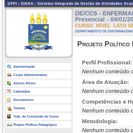
UFPI ›
SIGAA - Sistema Integrado de Gestão de Atividades Ac
DE/CCS - ENFERMA
Presencial - 04/01/2
CURSO NÍVEL LATO S
DEPARTAMENTO DE ENFERMAGEM/C
Projeto Político
Perfil Profissional:
Apresentação
Nenhum conteúdo d
Corpo Administrativo
Área de Atuação:
Alunos Ativos
Nenhum conteúdo d
Calendário
Documentos
Competências e Ha
Turmas
Nenhum conteúdo d
Trab. de Conclusão de Curso
Metodologia:
Projeto Político Pedagógico
Nenhum conteúdo d