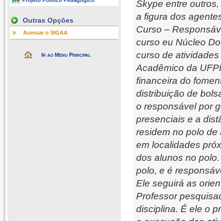
Projeto Político Pedagógico
Skype entre outros,
a figura dos agente
Outras Opções
Curso – Responsável
Acessar o SIGAA
curso eu Núcleo Doc
curso de atividades
Ir ao Menu Principal
Acadêmico da UFPI.
financeira do fomen
distribuição de bol
o responsável por 
presenciais e a dist
residem no polo de 
em localidades pró
dos alunos no polo. 
polo, e é responsáv
Ele seguirá as orie
Professor pesquisad
disciplina. É ele o