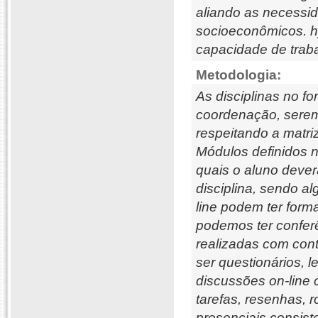
aliando as necessid
socioeconômicos. h) 
capacidade de trab
Metodologia:
As disciplinas no fo
coordenação, serem 
respeitando a matri
Módulos definidos n
quais o aluno deve
disciplina, sendo al
line podem ter form
podemos ter conferê
realizadas com cont
ser questionários, l
discussões on-line 
tarefas, resenhas, r
presenciais consist