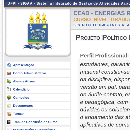
UFPI ›
SIGAA - Sistema Integrado de Gestão de Atividades Ac
CEAD - ENERGIAS RE
CURSO NÍVEL GRADU
CENTRO DE EDUCACAO ABERTA E A 
Projeto Político
Perfil Profissional:
estudantes, garant
Apresentação
material constitui-
Corpo Administrativo
da disciplina, disp
Alunos Ativos
versão em pdf, para
Calendário
de áudio-contato, e
Currículos
e pedagógica, com o
Documentos
dúvidas ou soluci
Turmas
o andamento das at
Trab. de Conclusão de Curso
aplicativos de com