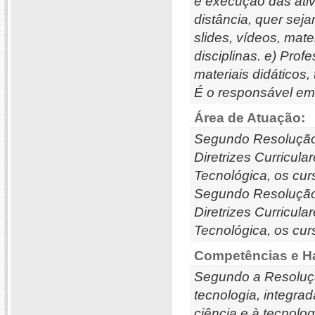
e execução das ativ
distância, quer sej
slides, vídeos, mat
disciplinas. e) Prof
materiais didáticos,
É o responsável em 
Área de Atuação:
Segundo Resolução 
Diretrizes Curricul
Tecnológica, os cu
Segundo Resolução 
Diretrizes Curricul
Tecnológica, os cu
Competências e Ha
Segundo a Resoluçã
tecnologia, integra
ciência e à tecnolog