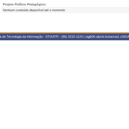
Projeto Político Pedagógico:
Nenhum conteúdo disponível até o momento
 de Tecnologia da Informação - STI/UFPI - (86) 3215-1124 | sigjb06.ufpi.br.instancia1
vSIGA