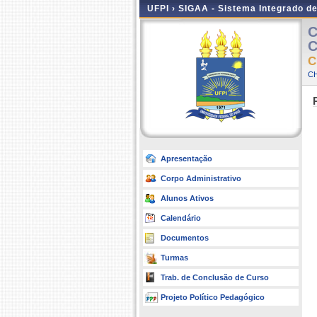
UFPI ›
SIGAA - Sistema Integrado d
C
C
C
CH
Apresentação
Corpo Administrativo
Alunos Ativos
Calendário
Documentos
Turmas
Trab. de Conclusão de Curso
Projeto Político Pedagógico