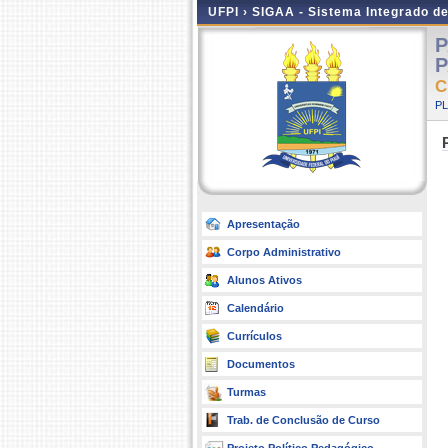
UFPI ›
SIGAA - Sistema Integrado d
P
P
C
P
Apresentação
Corpo Administrativo
Alunos Ativos
Calendário
Currículos
Documentos
Turmas
Trab. de Conclusão de Curso