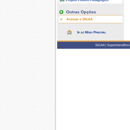
Projeto Político Pedagógico
Outras Opções
Acessar o SIGAA
Ir ao Menu Principal
SIGAA | Superintendência