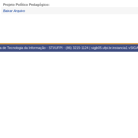
Projeto Político Pedagógico:
Baixar Arquivo
 de Tecnologia da Informação - STI/UFPI - (86) 3215-1124 | sigjb05.ufpi.br.instancia1
vSIGA