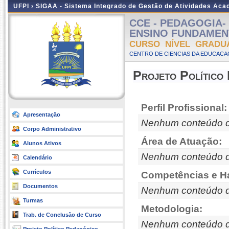
UFPI ›
SIGAA - Sistema Integrado de Gestão de Atividades Ac
CCE - PEDAGOGIA- 
ENSINO FUNDAMENTAL
CURSO NÍVEL GRADU
CENTRO DE CIENCIAS DA EDUCACAO
Projeto Político
Perfil Profissional:
Apresentação
Nenhum conteúdo d
Corpo Administrativo
Área de Atuação:
Alunos Ativos
Nenhum conteúdo d
Calendário
Currículos
Competências e Ha
Documentos
Nenhum conteúdo d
Turmas
Metodologia:
Trab. de Conclusão de Curso
Nenhum conteúdo d