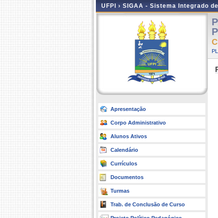
UFPI ›
SIGAA - Sistema Integrado d
P
P
C
P
Apresentação
Corpo Administrativo
Alunos Ativos
Calendário
Currículos
Documentos
Turmas
Trab. de Conclusão de Curso