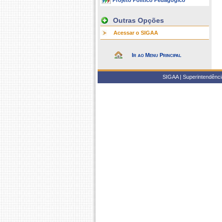
Projeto Político Pedagógico
Outras Opções
Acessar o SIGAA
Ir ao Menu Principal
SIGAA | Superintendência