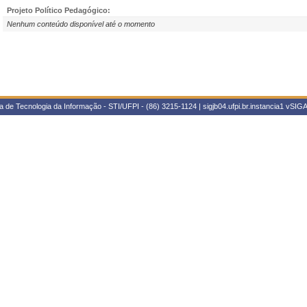
Projeto Político Pedagógico:
Nenhum conteúdo disponível até o momento
 de Tecnologia da Informação - STI/UFPI - (86) 3215-1124 | sigjb04.ufpi.br.instancia1
vSIGA