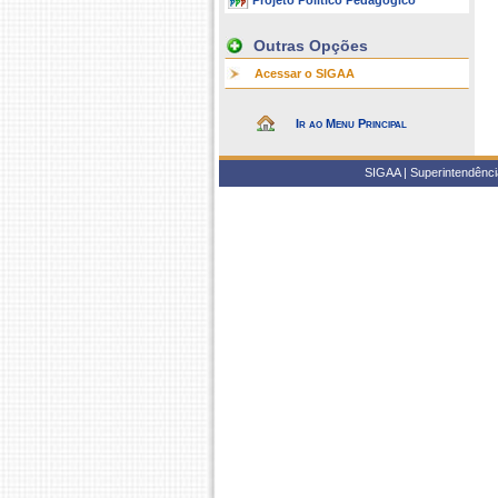
Projeto Político Pedagógico
Outras Opções
Acessar o SIGAA
Ir ao Menu Principal
SIGAA | Superintendência