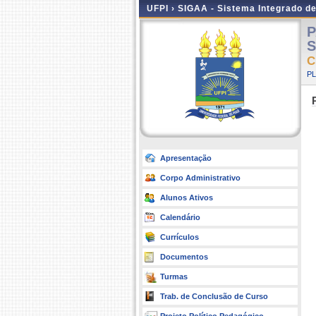
UFPI ›
SIGAA - Sistema Integrado d
P
S
C
P
Apresentação
Corpo Administrativo
Alunos Ativos
Calendário
Currículos
Documentos
Turmas
Trab. de Conclusão de Curso