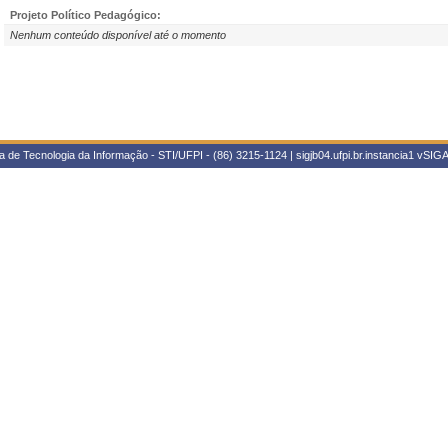
Projeto Político Pedagógico:
Nenhum conteúdo disponível até o momento
 de Tecnologia da Informação - STI/UFPI - (86) 3215-1124 | sigjb04.ufpi.br.instancia1
vSIGA