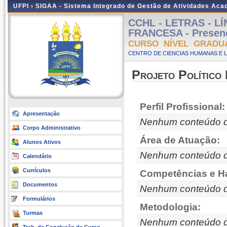
UFPI ›
SIGAA - Sistema Integrado de Gestão de Atividades Ac
CCHL - LETRAS - 
FRANCESA - Presenci
CURSO NÍVEL GRADU
CENTRO DE CIENCIAS HUMANAS E L
Projeto Político
Perfil Profissional:
Apresentação
Nenhum conteúdo d
Corpo Administrativo
Área de Atuação:
Alunos Ativos
Nenhum conteúdo d
Calendário
Currículos
Competências e Ha
Documentos
Nenhum conteúdo d
Formulários
Metodologia:
Turmas
Nenhum conteúdo d