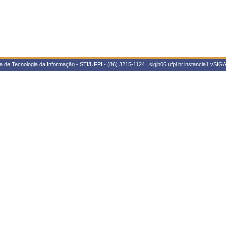
 de Tecnologia da Informação - STI/UFPI - (86) 3215-1124 | sigjb06.ufpi.br.instancia1
vSIGA