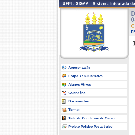
UFPI ›
SIGAA - Sistema Integrado d
D
0
C
D
Apresentação
Corpo Administrativo
Alunos Ativos
Calendário
Documentos
Turmas
Trab. de Conclusão de Curso
Projeto Político Pedagógico